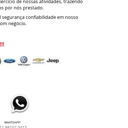
ercício de nossas atividades, trazendo
os por nós prestado.
al segurança confiabilidade em nosso
bom negócio.
!!
WHATSAPP:
11 98107.0415